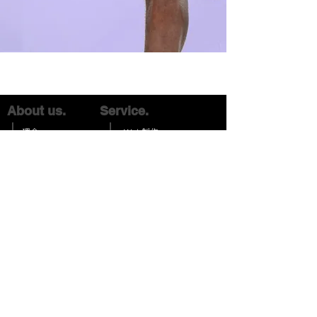
About us.
​Service.
理念
Web制作
会社概要
グラフィックデザイン
制作実績
Webマーケティング
スクール運営
Others.
DeFi.
お問い合わせ
ニュース
東京都品川区西五反田5-32-7
Tel:
090-6818-8906